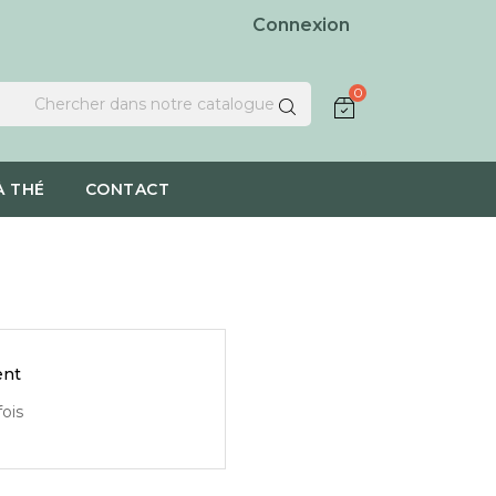
Connexion
0
À THÉ
CONTACT
ent
ois