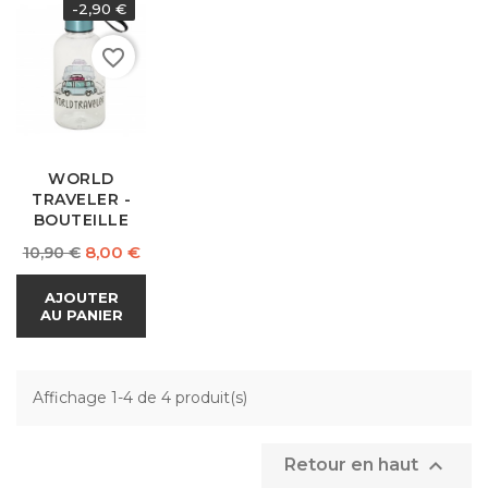
-2,90 €
favorite_border
WORLD
TRAVELER -
BOUTEILLE
Prix
Prix
8,00 €
10,90 €
normal
AJOUTER
AU PANIER
Affichage 1-4 de 4 produit(s)

Retour en haut