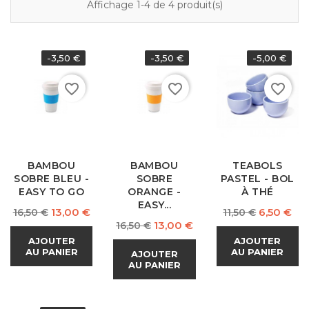
Affichage 1-4 de 4 produit(s)
-3,50 €
-3,50 €
-5,00 €
favorite_border
favorite_border
favorite_border
BAMBOU
BAMBOU
TEABOLS
SOBRE BLEU -
SOBRE
PASTEL - BOL
EASY TO GO
ORANGE -
À THÉ
EASY...
Prix
Prix
Prix
Prix
13,00 €
6,50 €
16,50 €
11,50 €
Prix
Prix
13,00 €
normal
16,50 €
normal
normal
AJOUTER
AJOUTER
AU PANIER
AU PANIER
AJOUTER
AU PANIER