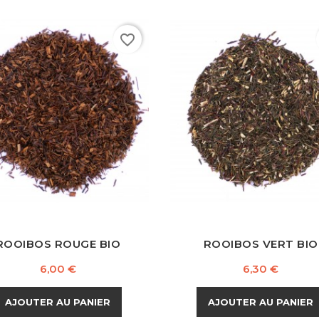
favorite_border
Rouge
Verte
Bleue
Noire
Blanche
Rouge
Verte
Bleue
Noire
B
ROOIBOS ROUGE BIO
ROOIBOS VERT BIO
Prix
Prix
6,00 €
6,30 €
AJOUTER AU PANIER
AJOUTER AU PANIER