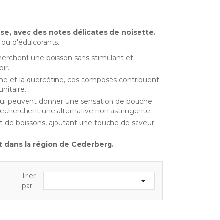
e, avec des notes délicates de noisette.
 ou d'édulcorants.
cherchent une boisson sans stimulant et
ir.
ine et la quercétine, ces composés contribuent
nitaire.
s qui peuvent donner une sensation de bouche
recherchent une alternative non astringente.
 et de boissons, ajoutant une touche de saveur
nt dans la région de Cederberg.
Trier

par :