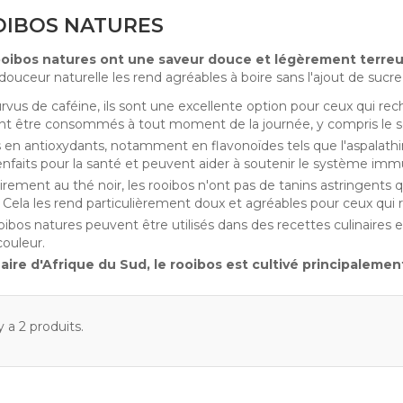
IBOS NATURES
ooibos natures ont une saveur douce et légèrement terreus
douceur naturelle les rend agréables à boire sans l'ajout de sucre
vus de caféine, ils sont une excellente option pour ceux qui re
t être consommés à tout moment de la journée, y compris le so
 en antioxydants, notamment en flavonoïdes tels que l'aspalath
enfaits pour la santé et peuvent aider à soutenir le système immu
irement au thé noir, les rooibos n'ont pas de tanins astringent
 Cela les rend particulièrement doux et agréables pour ceux qui 
oibos natures peuvent être utilisés dans des recettes culinaires
couleur.
aire d'Afrique du Sud, le rooibos est cultivé principaleme
 y a 2 produits.