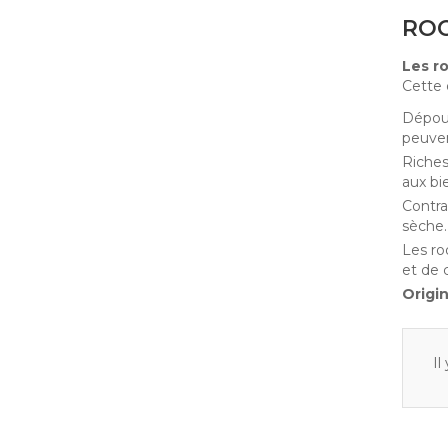
ROO
Les r
Cette 
Dépour
peuven
Riches
aux bi
Contra
sèche.
Les ro
et de 
Origin
Il