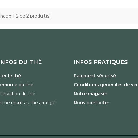
chage 1-2 de 2 produit(s)
INFOS DU THÉ
INFOS PRATIQUES
er le thé
Paiement sécurisé
rémonie du thé
Conditions générales de ve
servation du thé
Notre magasin
mme rhum au thé arrangé
Nous contacter