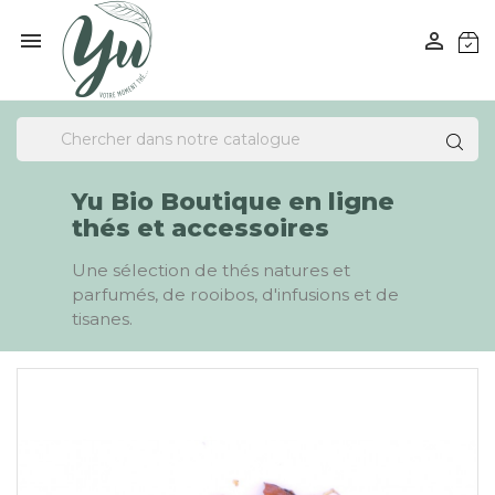


Yu Bio Boutique en ligne
thés et accessoires
Une sélection de thés natures et
parfumés, de rooibos, d'infusions et de
tisanes.