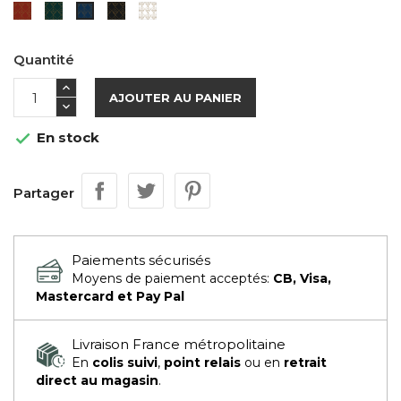
Rouge
Verte
Noire
Blanche
Bleue
Quantité
AJOUTER AU PANIER
En stock

Partager
Paiements sécurisés
Moyens de paiement acceptés:
CB, Visa,
Mastercard et Pay Pal
Livraison France métropolitaine
En
colis suivi
,
point relais
ou en
retrait
direct au magasin
.