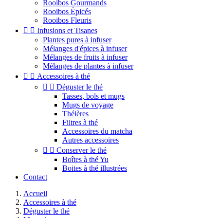
Rooibos Gourmands
Rooibos Épicés
Rooibos Fleuris


Infusions et Tisanes
Plantes pures à infuser
Mélanges d'épices à infuser
Mélanges de fruits à infuser
Mélanges de plantes à infuser


Accessoires à thé


Déguster le thé
Tasses, bols et mugs
Mugs de voyage
Théières
Filtres à thé
Accessoires du matcha
Autres accessoires


Conserver le thé
Boîtes à thé Yu
Boites à thé illustrées
Contact
Accueil
Accessoires à thé
Déguster le thé