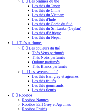


Les origines du thé
Les thés du Japon
Les thés de Chine
Les thés du Vietnam
Les thés d'Inde
Les thés de Corée du Sud
Les thés du Sri Lanka (Ceylan)
Les thés d'Afrique
Les thés du Népal


Thés parfumés


Les couleurs du thé
Thés Verts parfumés
Thés Noirs parfumés
Oolong parfumés
Thés Blancs parfumés


Les saveurs du thé
Les thés Earl grey et agrumes
Les thés fruités
Les thés gourmands
Les thés fleuris


Rooibos
Rooibos Natures
Rooibos Earl Grey et Agrumes
Rooibos Fruités