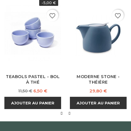
-5,00 €
favorite_border
favorite_border
TEABOLS PASTEL - BOL
MODERNE STONE -
À THÉ
THÉIÈRE
Prix
Prix
Prix
6,50 €
29,80 €
11,50 €
normal
AJOUTER AU PANIER
AJOUTER AU PANIER