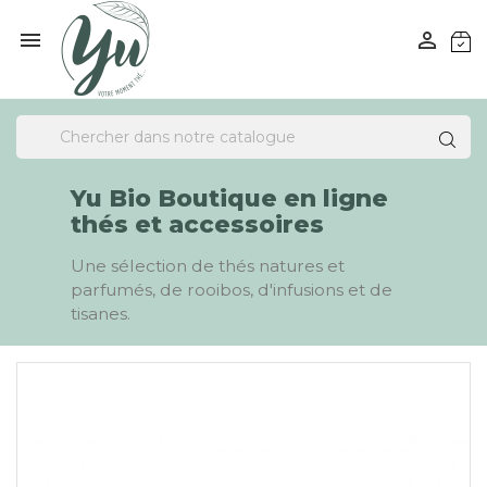


Yu Bio Boutique en ligne
thés et accessoires
Une sélection de thés natures et
parfumés, de rooibos, d'infusions et de
tisanes.