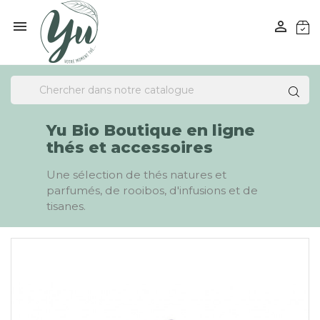


Yu Bio Boutique en ligne
thés et accessoires
Une sélection de thés natures et
parfumés, de rooibos, d'infusions et de
tisanes.