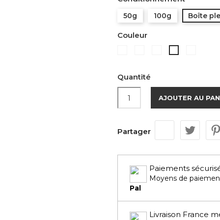
50g
100g
Boîte pl
Couleur
Rouge
Verte
Bleue
Blanch
Noire
Quantité
AJOUTER AU PAN
Partager
Paiements sécuris
Moyens de paiemen
Pal
Livraison France m