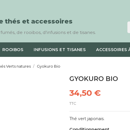
e thés et accessoires
umés, de rooibos, d'infusions et de tisanes.
ROOIBOS
INFUSIONS ET TISANES
ACCESSOIRES 
hés Verts natures
Gyokuro Bio
GYOKURO BIO
34,50 €
TTC
Thé vert japonais.
Conditionnement