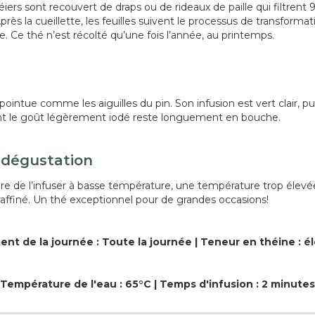
héiers sont recouvert de draps ou de rideaux de paille qui filtrent
Après la cueillette, les feuilles suivent le processus de transform
 Ce thé n’est récolté qu’une fois l’année, au printemps.
pointue comme les aiguilles du pin. Son infusion est vert clair, pu
ont le goût légèrement iodé reste longuement en bouche.
 dégustation
ire de l’infuser à basse température, une température trop élevée r
 raffiné. Un thé exceptionnel pour de grandes occasions!
nt de la journée : Toute la journée | Teneur en théine : é
Température de l'eau : 65°C | Temps d'infusion : 2 minutes