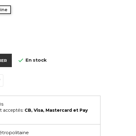
eine
e
En stock

IER
és
t acceptés:
CB, Visa, Mastercard et Pay
étropolitaine