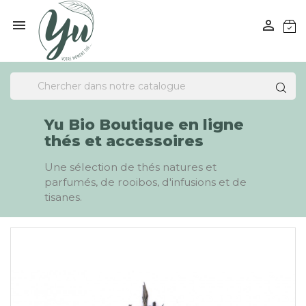


Yu Bio Boutique en ligne
thés et accessoires
Une sélection de thés natures et
parfumés, de rooibos, d'infusions et de
tisanes.