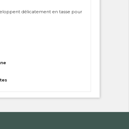
développent délicatement en tasse pour
nne
utes