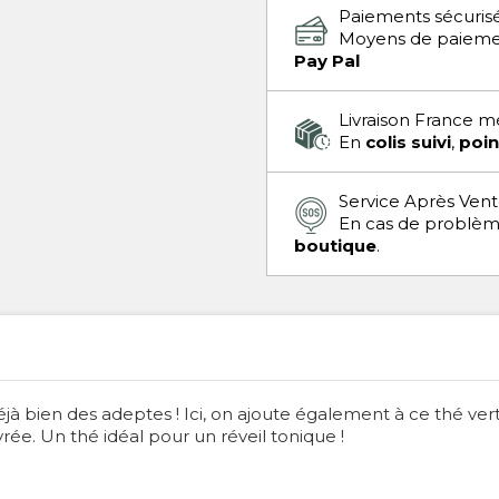
Paiements sécuris
Moyens de paieme
Pay Pal
Livraison France m
En
colis suivi
,
poin
Service Après Ven
En cas de problè
boutique
.
à bien des adeptes ! Ici, on ajoute également à ce thé vert
rée. Un thé idéal pour un réveil tonique !