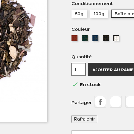
Conditionnement
50g
100g
Boîte pl
Couleur
Rouge
Verte
Bleue
Noire
Blanch
Quantité
AJOUTER AU PANI

En stock
Partager