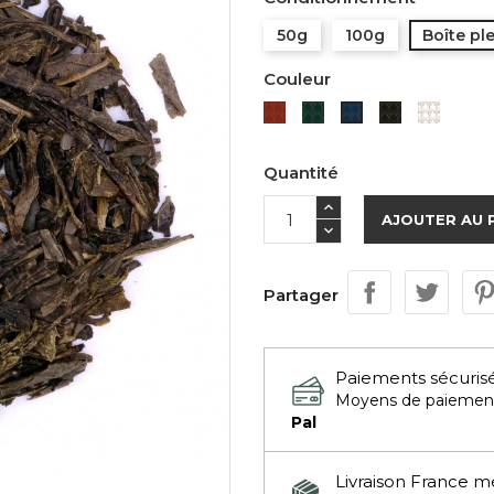
50g
100g
Boîte pl
Couleur
Rouge
Verte
Noire
Blanch
Bleue
Quantité
AJOUTER AU 
Partager
Paiements sécuris
Moyens de paiemen
Pal
Livraison France m