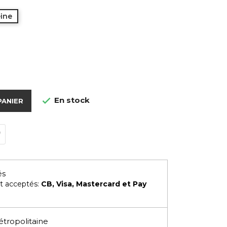
eine
e
En stock

PANIER
és
t acceptés:
CB, Visa, Mastercard et Pay
étropolitaine