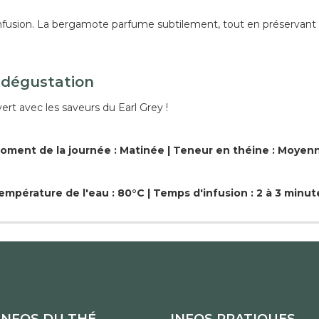
'infusion. La bergamote parfume subtilement, tout en préservant 
 dégustation
rt avec les saveurs du Earl Grey !
oment de la journée : Matinée | Teneur en théine : Moyen
empérature de l'eau : 80°C | Temps d'infusion : 2 à 3 minut
INFOS DU THÉ
INFOS PRATIQUES