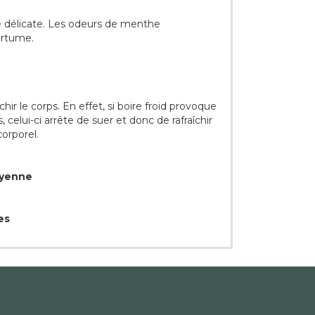
te délicate. Les odeurs de menthe
mertume.
ir le corps. En effet, si boire froid provoque
celui-ci arrête de suer et donc de rafraîchir
corporel.
oyenne
es