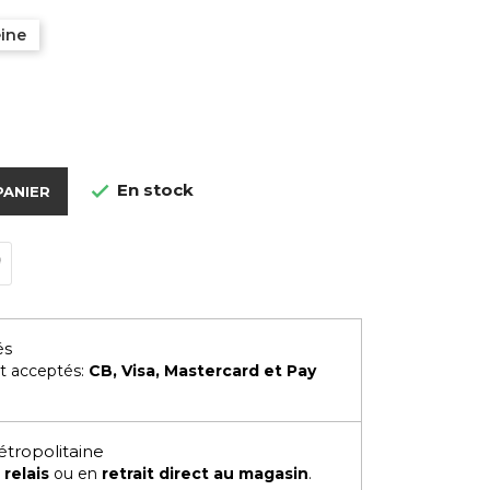
eine
En stock

PANIER
és
t acceptés:
CB, Visa, Mastercard et Pay
étropolitaine
 relais
ou en
retrait direct au magasin
.