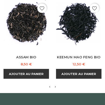
favorite_border
favorite_border
ASSAM BIO
KEEMUN MAO FENG BIO
Prix
Prix
8,50 €
12,50 €
AJOUTER AU PANIER
AJOUTER AU PANIER