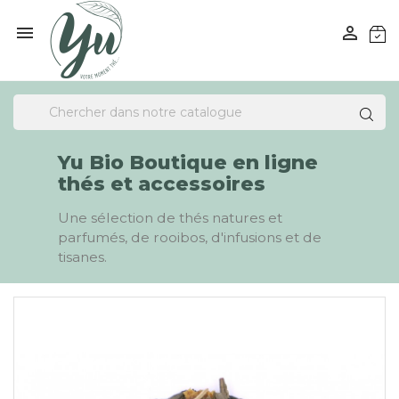


Yu Bio Boutique en ligne
thés et accessoires
Une sélection de thés natures et
parfumés, de rooibos, d'infusions et de
tisanes.