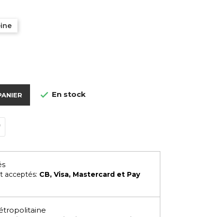
eine
En stock

PANIER
és
t acceptés:
CB, Visa, Mastercard et Pay
étropolitaine