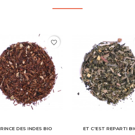
favorite_border
Rouge
Verte
Bleue
Noire
Blanche
Rouge
Verte
Bleue
Noire
B
RINCE DES INDES BIO
ET C'EST REPARTI B