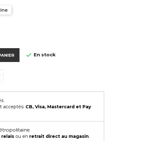
eine
En stock

PANIER
és
t acceptés:
CB, Visa, Mastercard et Pay
étropolitaine
 relais
ou en
retrait direct au magasin
.