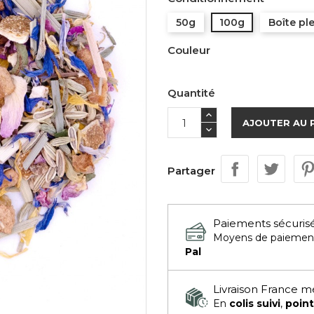
50g
100g
Boîte pl
Couleur
Quantité
AJOUTER AU 
Partager
Paiements sécuris
Moyens de paiemen
Pal
Livraison France m
En
colis suivi
,
point