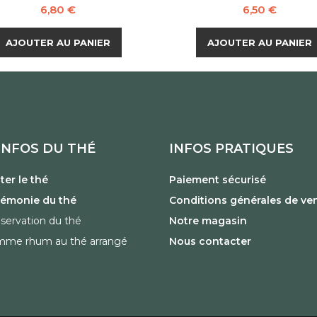
Prix
Prix
6,80 €
6,50 €
AJOUTER AU PANIER
AJOUTER AU PANIER
INFOS DU THÉ
INFOS PRATIQUES
er le thé
Paiement sécurisé
rémonie du thé
Conditions générales de ve
servation du thé
Notre magasin
mme rhum au thé arrangé
Nous contacter