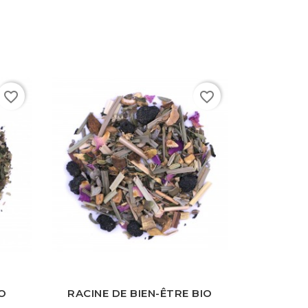
favorite_border
favorite_border
lanche
Rouge
Verte
Bleue
Noire
Blanche
IO
RACINE DE BIEN-ÊTRE BIO