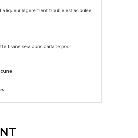
La liqueur légèrement trouble est acidulée
ette tisane sera donc parfaite pour
Aucune
es
ENT