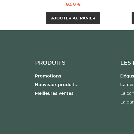
Prix
8,90 €
AJOUTER AU PANIER
PRODUITS
LES 
Promotions
Dégust
Nouveaux produits
La cé
Meilleures ventes
La con
La ga