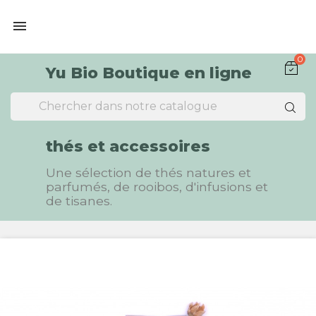

0
Yu Bio Boutique en ligne
thés et accessoires
Une sélection de thés natures et
parfumés, de rooibos, d'infusions et
de tisanes.