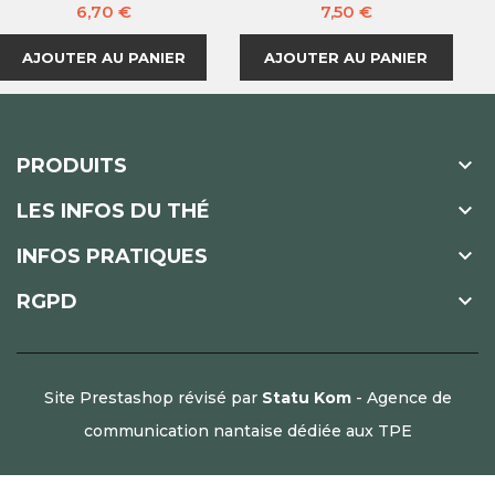
Prix
Prix
6,70 €
7,50 €
AJOUTER AU PANIER
AJOUTER AU PANIER

PRODUITS

LES INFOS DU THÉ

INFOS PRATIQUES

RGPD
Site Prestashop révisé par
Statu Kom
- Agence de
communication nantaise dédiée aux TPE