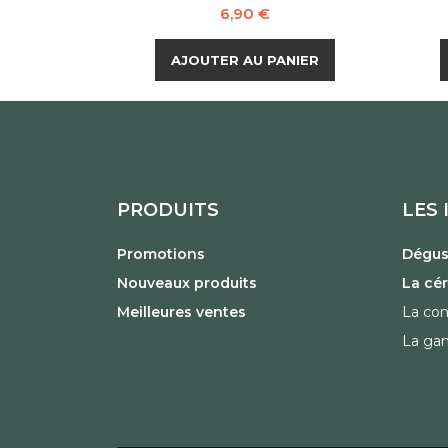
Prix
6,90 €
AJOUTER AU PANIER
PRODUITS
LES 
Promotions
Dégust
Nouveaux produits
La cé
Meilleures ventes
La con
La ga