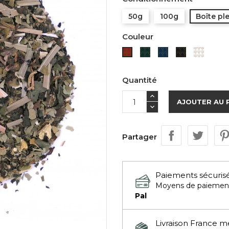
50g
100g
Boîte pl
Couleur
Verte
Bleue
Noire
Blanch
Rouge
Quantité
AJOUTER AU 
Partager
Paiements sécuris
Moyens de paiemen
Pal
Livraison France m