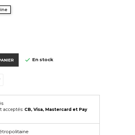
eine
e
En stock

PANIER
és
t acceptés:
CB, Visa, Mastercard et Pay
étropolitaine