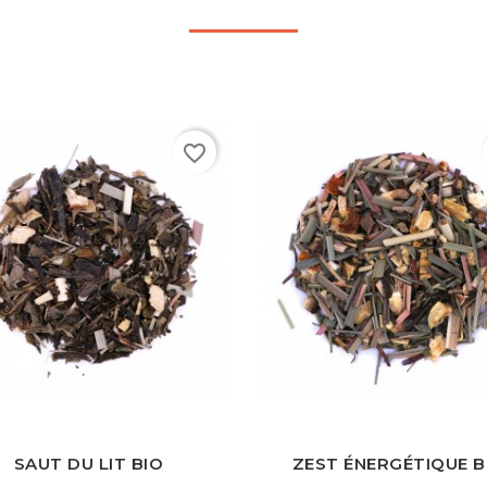
favorite_border
Rouge
Verte
Bleue
Noire
Blanche
Rouge
Verte
Bleue
Noire
B
SAUT DU LIT BIO
ZEST ÉNERGÉTIQUE B