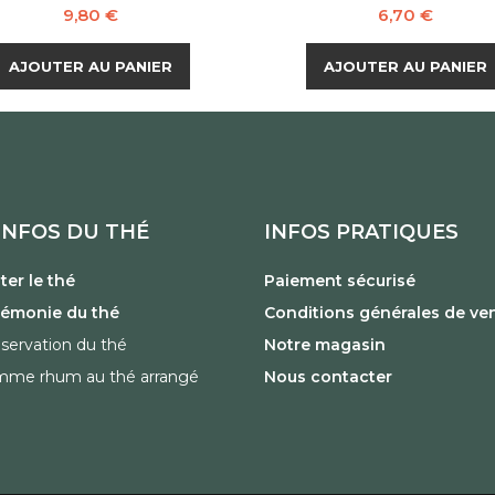
Prix
Prix
9,80 €
6,70 €
AJOUTER AU PANIER
AJOUTER AU PANIER
INFOS DU THÉ
INFOS PRATIQUES
er le thé
Paiement sécurisé
rémonie du thé
Conditions générales de ve
servation du thé
Notre magasin
mme rhum au thé arrangé
Nous contacter